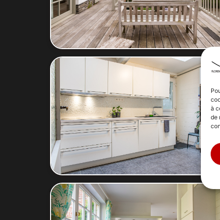
Pou
coo
à c
de 
con