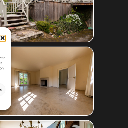
tir
nt
son
es