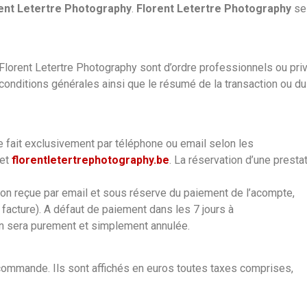
ent Letertre Photography
.
Florent Letertre Photography
se
orent Letertre Photography sont d’ordre professionnels ou privé
conditions générales ainsi que le résumé de la transaction ou du 
e fait exclusivement par téléphone ou email selon les
et
florentletertrephotography.be
. La réservation d’une prest
ation reçue par email et sous réserve du paiement de l’acompte,
 facture). A défaut de paiement dans les 7 jours à
on sera purement et simplement annulée.
commande. Ils sont affichés en euros toutes taxes comprises,