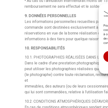
• Au cas où l’annulation interviendrait moins de 15
remboursement ne sera effectué et le solde prév
9. DONNÉES PERSONNELLES
Les informations personnelles recueillies par Flor
Pou
commande sont destinées exclusivement à assurer
coo
réservations en vue de la bonne réalisation de l
à c
de 
informations à des tiers pour quelque raison que c
con
10. RESPONSABILITÉS
10.1. PHOTOGRAPHIES RÉALISÉES DANS LE C
Dans le cadre d’une prestation photographique, le
peut utiliser les photographies réalisées que dan
(le photographe) contre toute réclamation, recou
et
immeubles, des auteurs (ou de leurs cessionnair
qui lui sont commandées, relative à l’utilisation f
10.2. CONDITIONS ATMOSPHÉRIQUES DÉFAVO
En cas de conditions atmosphériques rendant impos