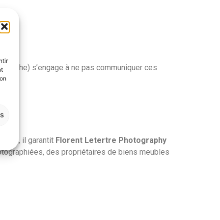
tir
tographe) s’engage à ne pas communiquer ces
nt
son
es
ence, il garantit
Florent Letertre Photography
hotographiées, des propriétaires de biens meubles