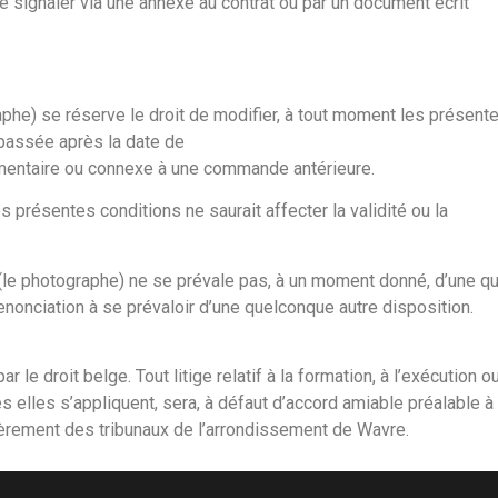
 signaler via une annexe au contrat ou par un document écrit
aphe) se réserve le droit de modifier, à tout moment les présent
passée après la date de
entaire ou connexe à une commande antérieure.
 présentes conditions ne saurait affecter la validité ou la
(le photographe) ne se prévale pas, à un moment donné, d’une q
nonciation à se prévaloir d’une quelconque autre disposition.
le droit belge. Tout litige relatif à la formation, à l’exécution o
s elles s’appliquent, sera, à défaut d’accord amiable préalable 
lièrement des tribunaux de l’arrondissement de Wavre.