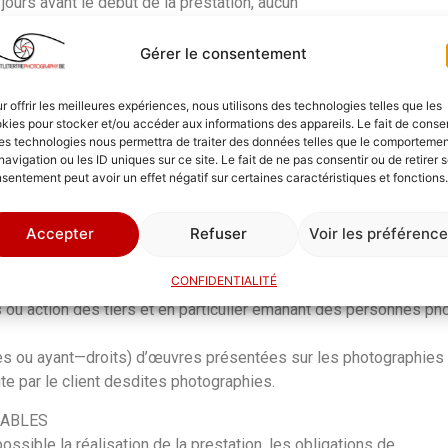
 jours avant le début de la prestation, aucun
u sera totalement dû.
Gérer le consentement
ent Letertre (le photographe) lors de la passation d’une
r offrir les meilleures expériences, nous utilisons des technologies telles que les
 la gestion de sa clientèle et notamment le suivi des
kies pour stocker et/ou accéder aux informations des appareils. Le fait de consen
a prestation commandée.
Florent Letertre Photography
(le pho
es technologies nous permettra de traiter des données telles que le comporteme
navigation ou les ID uniques sur ce site. Le fait de ne pas consentir ou de retirer 
e soit.
sentement peut avoir un effet négatif sur certaines caractéristiques et fonctions.
Accepter
Refuser
Voir les préférenc
ADRE D’UN REPORTAGE
 client déclare avoir parfaitement connaissance de ce qu’il ne
CONFIDENTIALITÉ
s le cadre de la commande spécifique qu’il a passée. En conséqu
rs ou action des tiers et en particulier émanant des personnes p
es ou ayant—droits) d’œuvres présentées sur les photographies
aite par le client desdites photographies.
RABLES
sible la réalisation de la prestation, les obligations de